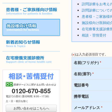
訪問診療をお考え
訪問診療について
訪問診療について
患者様・ご家族様
患者様・ご家族様向け情報
施設様向け医師紹
在宅療養支援診療
相談・苦情受付
施設様向け情報
新着お知らせ情報
(
※
)は入力必須項目です。
名前(フリガナ)
*
在宅療養支援診療所
名前(漢字)
*
相談・苦情受付
電話番号
医療サービスに関するお問い合わせは
0120-670-855
[フ
リ
携帯電話
電話での受付 (受付時間: 9:00～17:30)
ー
土・日・祝日を除く
ダ
イ
メールアドレス
*
お問い合わせはこちらへ
ヤ