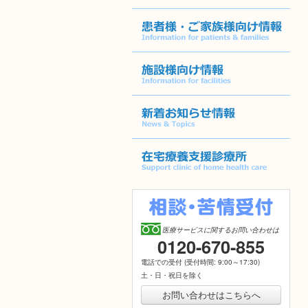
訪問診療について
患者様・ご家族様向け情報
施設様向け情報
新着お知らせ情報
在宅療養支援診療所
相談・苦情受付
医療サービスに関するお問い合わせは
0120-670-855
[フ
リ
電話での受付 (受付時間: 9:00～17:30)
ー
土・日・祝日を除く
ダ
イ
お問い合わせはこちらへ
ヤ