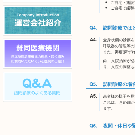
ご自宅・施設
ル]
ご自宅で緩和
Q4.
訪問診療では
運営会社紹介
A4.
全身状態の診察を
呼吸器の管理等の
また、褥瘡(床ず
尚、入院治療が必
り、入院の調整も
賛同医院一覧
Q5.
訪問診療の場
A5.
患者様の様子を見
これは、きめ細か
Q & A
ます。
Q6.
夜間・休日や