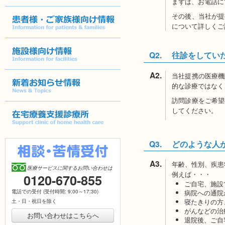
まずは、お電話に
訪問診療について
その後、当社が提
について詳しくご
患者様・ご家族様向け情報
Q2.
往診をしてい
A2.
施設様向け情報
当社提携の医療機
的な診療ではなく
訪問診療をご希望
新着お知らせ情報
してください。
在宅療養支援診療所
Q3.
どのような人
A3.
相談・苦情受付
年齢、性別、疾患
医療サービスに関するお問い合わせは
例えば・・・
0120-670-855
[フ
ご自宅、施設
リ
病院への通院
電話での受付 (受付時間: 9:00～17:30)
ー
寝たきりの方
土・日・祝日を除く
ダ
がんなどの治
イ
お問い合わせはこちらへ
退院後、ご自
ヤ