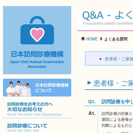
よくある質問
HOME
よくある質問
患者様・ご家
日本訪問診療機
患者様・ご
▼
構
詳しくはこちら
Q1.
訪問診療を申
A1.
訪問診療の対象と
通院による療養が
訪問診療をお考えの方へ大切なお知ら
判断によるものと
せ