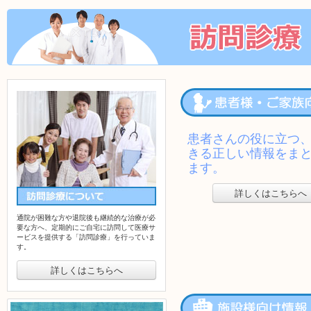
を行っています。
詳しくはこちら
患者様・ご家族
患者さんの役に立つ
きる正しい情報をま
ます。
詳しくはこちらへ
訪問診療について
通院が困難な方や退院後も継続的な治療が必
要な方へ、定期的にご自宅に訪問して医療サ
ービスを提供する「訪問診療」を行っていま
す。
詳しくはこちらへ