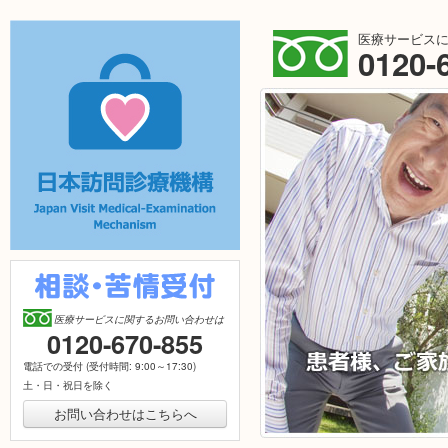
医療サービス
0120-
[フ
リ
ー
ダ
イ
ヤ
ル]
日本訪問診療機
構
相談・苦情受付
医療サービスに関するお問い合わせは
0120-670-855
[フ
リ
電話での受付 (受付時間: 9:00～17:30)
ー
土・日・祝日を除く
ダ
イ
お問い合わせはこちらへ
ヤ
ル]
通院が困難な方や退院後も継続